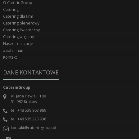
O CaterinGroup
Catering
Catering dla firm
Catering plenerowy
Catering świąteczny
Catering wigilijny
Nasze realizacje
Zaufali nam
Kontakt
DANE KONTAKTOWE
CaterinGroup
Al. Jana Pawła II 188
31-982
Kraków
tel.
+48 539 963 989
tel.
+48 535 223 936
kontakt@cateringroup.pl